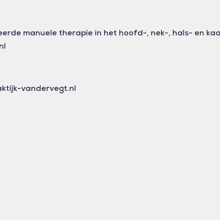
/
iseerde manuele therapie in het hoofd-, nek-, hals- en k
nl
ktijk-vandervegt.nl