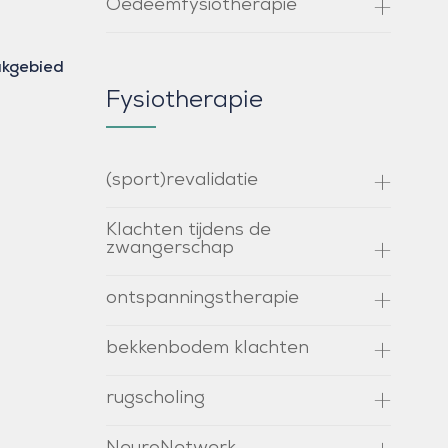
Oedeemfysiotherapie
aakgebied
Fysiotherapie
(sport)revalidatie
Klachten tijdens de
zwangerschap
ontspanningstherapie
bekkenbodem klachten
rugscholing